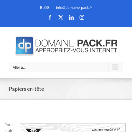
Passer
BLOG
|
info@domaine-pack.fr
au
contenu
Facebook
X
LinkedIn
Instagram
Aller à...
Papiers en-tête
Pour
jouir