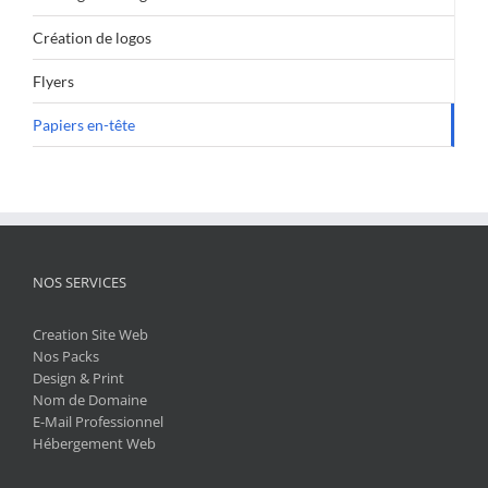
Création de logos
Flyers
Papiers en-tête
NOS SERVICES
Creation Site Web
Nos Packs
Design & Print
Nom de Domaine
E-Mail Professionnel
Hébergement Web