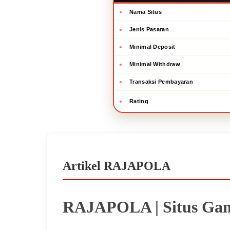
Nama Situs
Jenis Pasaran
Minimal Deposit
Minimal Withdraw
Transaksi Pembayaran
Rating
Artikel RAJAPOLA
RAJAPOLA | Situs Game