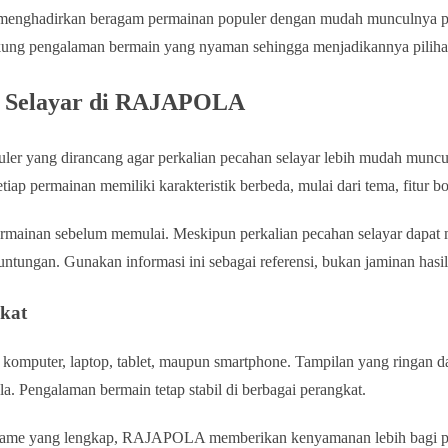
 menghadirkan beragam permainan populer dengan mudah munculnya per
kung pengalaman bermain yang nyaman sehingga menjadikannya piliha
n Selayar di RAJAPOLA
 yang dirancang agar perkalian pecahan selayar lebih mudah muncul
etiap permainan memiliki karakteristik berbeda, mulai dari tema, fitur
inan sebelum memulai. Meskipun perkalian pecahan selayar dapat mem
ntungan. Gunakan informasi ini sebagai referensi, bukan jaminan hasil
kat
mputer, laptop, tablet, maupun smartphone. Tampilan yang ringan d
. Pengalaman bermain tetap stabil di berbagai perangkat.
ame yang lengkap, RAJAPOLA memberikan kenyamanan lebih bagi pen