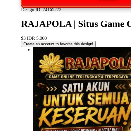
Design ID: 74165272
RAJAPOLA | Situs Game On
$3
IDR 5.000
Create an account to favorite this design!