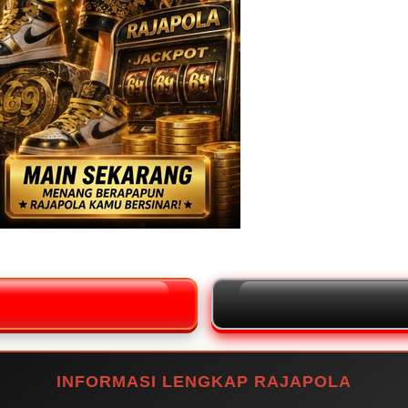
INFORMASI LENGKAP RAJAPOLA