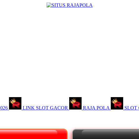
026
LINK SLOT GACOR
RAJA POLA
SLOT