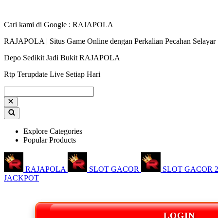
Cari kami di Google : RAJAPOLA
RAJAPOLA | Situs Game Online dengan Perkalian Pecahan Selayar
Depo Sedikit Jadi Bukit RAJAPOLA
Rtp Terupdate Live Setiap Hari
Explore Categories
Popular Products
RAJAPOLA
SLOT GACOR
SLOT GACOR 2
JACKPOT
LOGIN