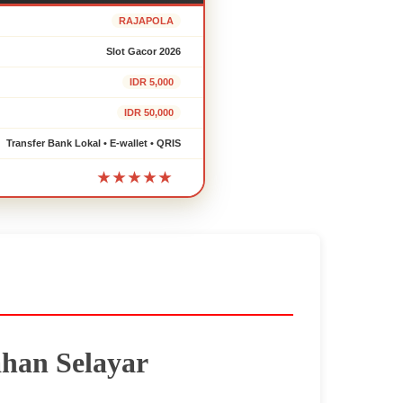
RAJAPOLA
Slot Gacor 2026
IDR 5,000
IDR 50,000
Transfer Bank Lokal • E-wallet • QRIS
han Selayar