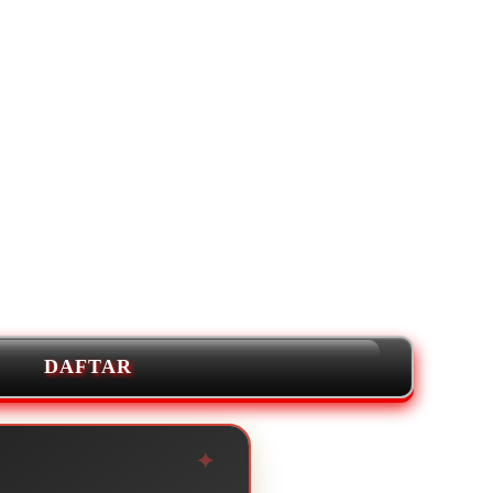
DAFTAR