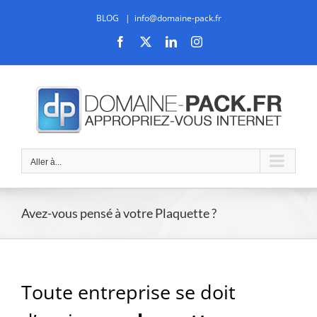
Passer
BLOG
|
info@domaine-pack.fr
au
contenu
Facebook
X
LinkedIn
Instagram
Aller à...
Avez-vous pensé à votre Plaquette ?
Toute entreprise se doit