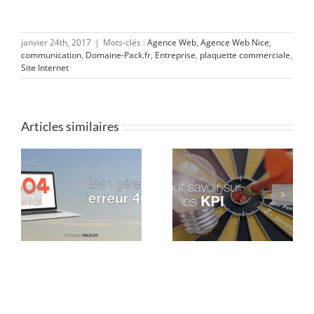
janvier 24th, 2017
|
Mots-clés :
Agence Web
,
Agence Web Nice
,
communication
,
Domaine-Pack.fr
,
Entreprise
,
plaquette commerciale
,
Site Internet
Articles similaires
Google Chrome va
04
Tout savoir sur les KPI
lancer son Adblocker