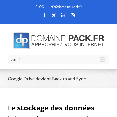
Passer
BLOG
|
info@domaine-pack.fr
au
contenu
Facebook
X
LinkedIn
Instagram
Aller à...
Google Drive devient Backup and Sync
Le
stockage des données