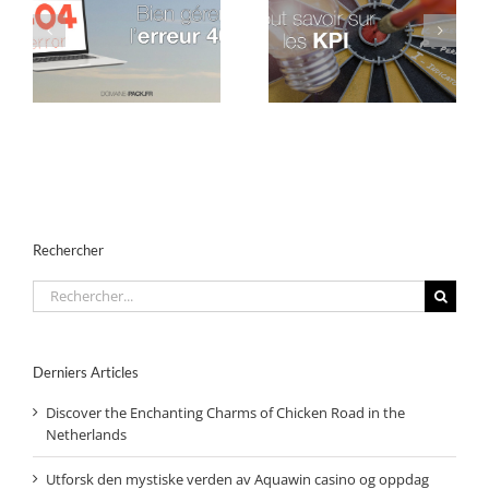
Google Chrome va
04
Tout savoir sur les KPI
lancer son Adblocker
Rechercher
Rechercher:
Derniers Articles
Discover the Enchanting Charms of Chicken Road in the
Netherlands
Utforsk den mystiske verden av Aquawin casino og oppdag