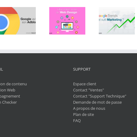
Que savez-
Google Trends
Bien gér
vous du Web
nouvel outil
l’erreur 
Design ?
marketing ?
IL
SUPPORT
ion de contenu
Espace client
ion Web
Contact "Ventes"
pagnement
Contact "Support Technique"
 Checker
Demande de mot de passe
A propos de nous
Plan de site
FAQ