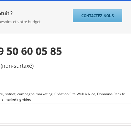
tuit ?
CONTACTEZ-NOUS
besoins et votre budget
 50 60 05 85
(non-surtaxé)
ce
,
botnet
,
campagne marketing
,
Création Site Web à Nice
,
Domaine-Pack.fr
,
gie marketing video