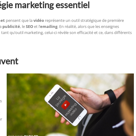
tégie marketing essentiel
net
pensent que la
vidéo
représente un outil stratégique de première
la
publicité
, le
SEO
et l’
emailing
. En réalité, alors que les enseignes
ant qu’outil marketing, celui-ci révèle son efficacité et ce, dans différents
uvent
us
t
ur