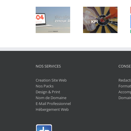
Google
Bien gérer
Tout savoir sur
Chrome va
l’erreur 404
les KPI
lancer son
Adblocker
NOS SERVICES
CONSE
Creation Site Web
Redact
Nos Packs
Format
Design & Print
Accom
Nom de Domaine
Domain
E-Mail Professionnel
Hébergement Web