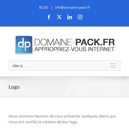
Passer
BLOG
|
info@domaine-pack.fr
au
contenu
Facebook
X
LinkedIn
Instagram
Aller à...
Logo
Nous sommes heureux de vous présenter quelques clients qui
nous ont confiés la création de leur logo.