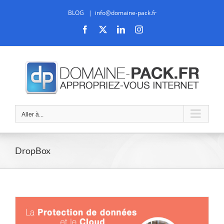
Passer
BLOG
|
info@domaine-pack.fr
au
contenu
Facebook
X
LinkedIn
Instagram
Aller à...
DropBox