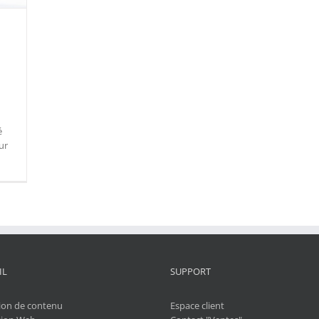
é
ur
IL
SUPPORT
ion de contenu
Espace client