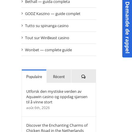
Bethall — guida completa
Demande de rappel
GODZ Kaszino — guide complet
Tutto su spinanga casino
Tout sur WinBeast casino
Wonbet — complete guide
Commentaires
Populaire
Récent
Utforsk den mystiske verden av
Aquawin casino og oppdag sjansen
til å vinne stort
août 6th, 2026
Discover the Enchanting Charms of
Chicken Road in the Netherlands