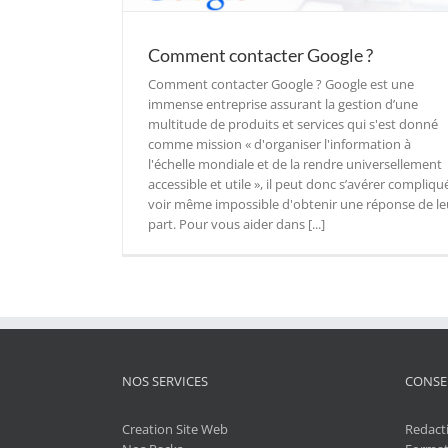
Comment contacter Google ?
Comment contacter Google ? Google est une
immense entreprise assurant la gestion d’une
multitude de produits et services qui s'est donné
comme mission « d'organiser l'information à
l'échelle mondiale et de la rendre universellement
accessible et utile », il peut donc s’avérer compliqu
voir même impossible d'obtenir une réponse de le
part. Pour vous aider dans [...]
NOS SERVICES
CONSE
Creation Site Web
Redact