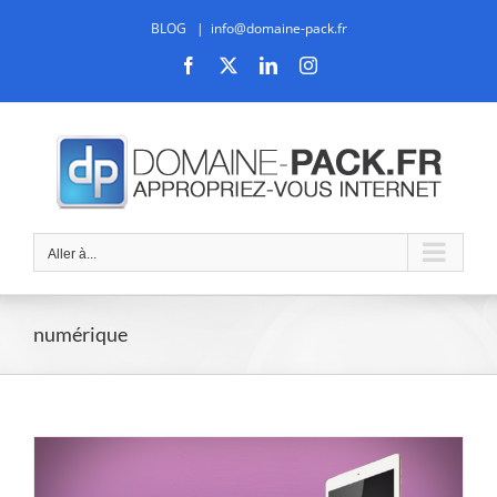
Passer
BLOG
|
info@domaine-pack.fr
au
contenu
Facebook
X
LinkedIn
Instagram
Aller à...
numérique