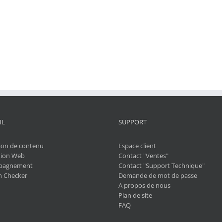
IL
SUPPORT
ion de contenu
Espace client
ion Web
Contact "Ventes"
pagnement
Contact "Support Technique"
 Checker
Demande de mot de passe
A propos de nous
Plan de site
FAQ