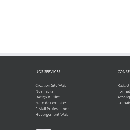
NOS SERVICES
CONSE
Creation Site Web
Redact
Nos Packs
Format
Design & Print
Accom
Nom de Domaine
Domain
E-Mail Professionnel
Hébergement Web