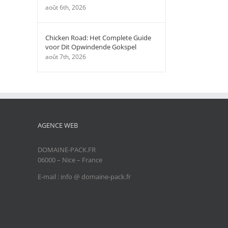
août 6th, 2026
Chicken Road: Het Complete Guide
voor Dit Opwindende Gokspel
août 7th, 2026
AGENCE WEB
DOMAINE-PACK.FR
06000 – Nice – France
E-mail : info @ domaine-pack.fr