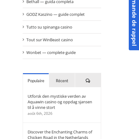
Demande de rappel
Bethall — guida completa
GODZ Kaszino — guide complet
Tutto su spinanga casino
Tout sur WinBeast casino
Wonbet — complete guide
Commentaires
Populaire
Récent
Utforsk den mystiske verden av
Aquawin casino og oppdag sjansen
til å vinne stort
août 6th, 2026
Discover the Enchanting Charms of
Chicken Road in the Netherlands