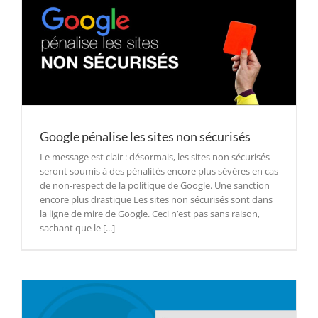
Google pénalise les sites non sécurisés
Le message est clair : désormais, les sites non sécurisés
seront soumis à des pénalités encore plus sévères en cas
de non-respect de la politique de Google. Une sanction
encore plus drastique Les sites non sécurisés sont dans
la ligne de mire de Google. Ceci n’est pas sans raison,
sachant que le [...]