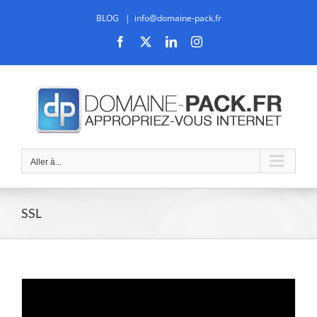
Passer
BLOG
|
info@domaine-pack.fr
au
contenu
Facebook
X
LinkedIn
Instagram
Aller à...
SSL