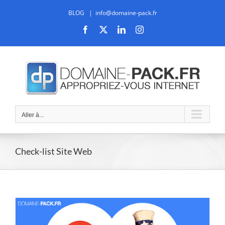
Passer
BLOG
|
info@domaine-pack.fr
au
contenu
Facebook
X
LinkedIn
Instagram
Aller à...
Check-list Site Web