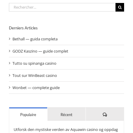
Les 5 tendances emailing en 2016
Domaine-Pack.fr vous présente 5 tendances emailing
pour susciter l’intérêt de votre clientèle en utilisant des
outils performants et pratiques. L'emailing, un canal de
communication encore indispensable en 2016 Si certains
pensent que l’emailing est passé d’usage, les actions
prouvent le contraire. En effet, constituant le premier
support publicitaire sur le web, l’email est [...]