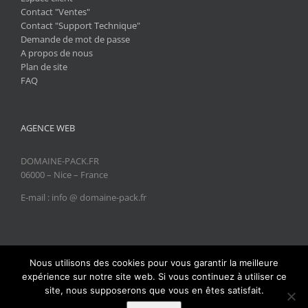
Les robots du Web
C’est un fait, les robots jouent un rôle important
concernant le trafic sur Internet. Leur impact négatif sur
la publicité sur le Web n’est pas négligeable. L'influence
des robots sur la publicité en ligne Les robots du web,
également appelés botnets, auraient engendré une
perte de 5 milliards de dollars pour l’industrie de la [...]
Nous utilisons des cookies pour vous garantir la meilleure
expérience sur notre site web. Si vous continuez à utiliser ce
site, nous supposerons que vous en êtes satisfait.