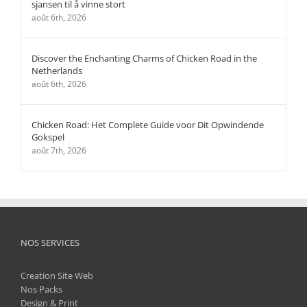
La stratégie marketing vidéo
La stratégie marketing vidéo est devenue
incontournable pour beaucoup d'entreprises. Son
impact et ses effets sont aussi importants que positifs.
La vidéo, un outil de stratégie marketing essentiel Plus
de la moitié des acteurs du marketing sur Internet
pensent que la vidéo représente un outil stratégique de
première importance pour une campagne marketing, [...]