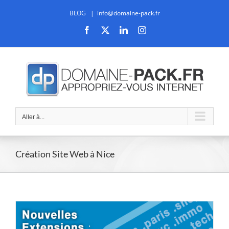
Passer
BLOG
|
info@domaine-pack.fr
au
contenu
Facebook
X
LinkedIn
Instagram
Aller à...
Création Site Web à Nice